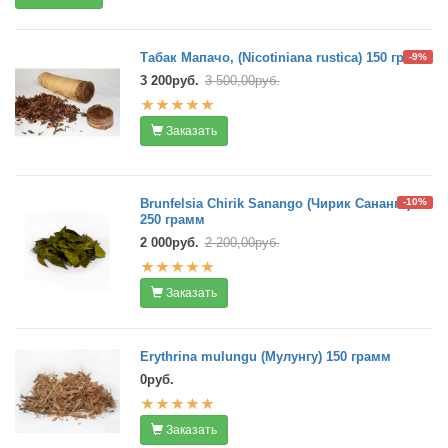
Табак Мапачо, (Nicotiniana rustica) 150 грамм
-9%
3 200руб.
3 500,00руб.
Заказать
Brunfelsia Chirik Sanango (Чирик Сананго)
-10%
250 грамм
2 000руб.
2 200,00руб.
Заказать
Erythrina mulungu (Мулунгу) 150 грамм
0руб.
Заказать