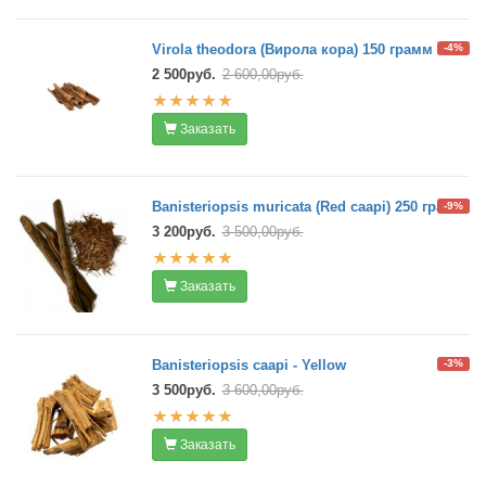
Virola theodora (Вирола кора) 150 грамм
-4%
2 500руб.
2 600,00руб.
Заказать
Banisteriopsis muricata (Red caapi) 250 грамм
-9%
3 200руб.
3 500,00руб.
Заказать
Banisteriopsis caapi - Yellow
-3%
3 500руб.
3 600,00руб.
Заказать