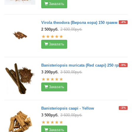
Заказать
Virola theodora (Вирола кора) 150 грамм
-4%
2 500руб.
2 600,00руб.
Заказать
Banisteriopsis muricata (Red caapi) 250 грамм
-9%
3 200руб.
3 500,00руб.
Заказать
Banisteriopsis caapi - Yellow
-3%
3 500руб.
3 600,00руб.
Заказать