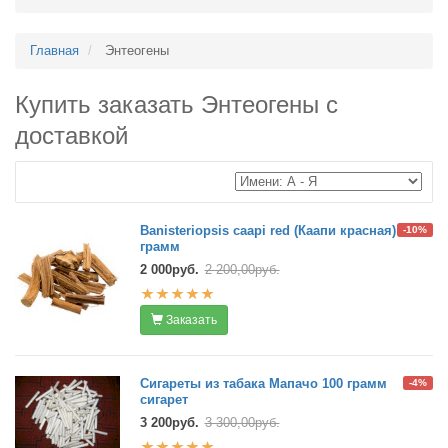
Главная
Энтеогены
Купить заказать Энтеогены с
доставкой
Banisteriopsis caapi red (Каапи красная) 250
-10%
грамм
2 000руб.
2 200,00руб.
Заказать
Сигареты из табака Мапачо 100 грамм
-4%
сигарет
3 200руб.
3 300,00руб.