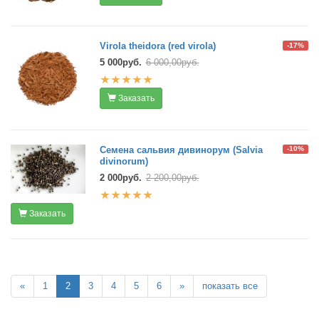
Virola theidora (red virola)
-17%
5 000руб.
6 000,00руб.
Заказать
Семена сальвия дивинорум (Salvia
-10%
divinorum)
2 000руб.
2 200,00руб.
Заказать
«
1
2
3
4
5
6
»
показать все