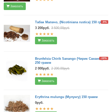
Заказать
Табак Мапачо, (Nicotiniana rustica) 150 грамм
-9%
3 200руб.
3 500,00руб.
Заказать
Brunfelsia Chirik Sanango (Чирик Сананго)
-10%
250 грамм
2 000руб.
2 200,00руб.
Заказать
Erythrina mulungu (Мулунгу) 150 грамм
0руб.