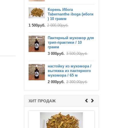
Корень Ибога
Tabernanthe iboga (ибоги
) 10 грамм
1 500руб.
2 000,00руб.
Пантерный мухомор для
трип-практики / 10
Готовый напиток Аяуаска
грамм
(ayahuasca) ayawaska 550 мл с
3 000руб.
3 500,00руб.
дмт
10 000руб.
12 000,00руб.
настойку из мухомора /
вытяжка из пантерного
мухомора / 65 м
2 000руб.
2 300,00руб.
Семена сальвия дивинорум
ХИТ ПРОДАЖ
(Salvia divinorum)
2 000руб.
2 200,00руб.