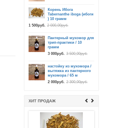
Корень Ибога
Tabernanthe iboga (ибоги
) 10 грамм
1 500руб.
2 000,00руб.
Пантерный мухомор для
трип-практики / 10
Готовый напиток Аяуаска
грамм
(ayahuasca) ayawaska 550 мл с
3 000руб.
дмт
3 500,00руб.
10 000руб.
12 000,00руб.
настойку из мухомора /
вытяжка из пантерного
мухомора / 65 м
2 000руб.
2 300,00руб.
Семена сальвия дивинорум
ХИТ ПРОДАЖ
(Salvia divinorum)
2 000руб.
2 200,00руб.