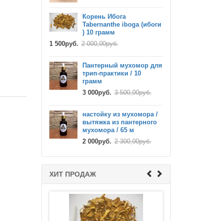
Корень Ибога
Tabernanthe iboga (ибоги
) 10 грамм
1 500руб.
2 000,00руб.
Пантерный мухомор для
трип-практики / 10
Готовый напиток Аяуаска
грамм
(ayahuasca) ayawaska 550 мл с
3 000руб.
3 500,00руб.
дмт
10 000руб.
12 000,00руб.
настойку из мухомора /
вытяжка из пантерного
мухомора / 65 м
2 000руб.
2 300,00руб.
Семена сальвия дивинорум
ХИТ ПРОДАЖ
(Salvia divinorum)
2 000руб.
2 200,00руб.